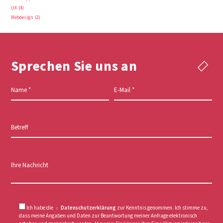
UX
4
Webdesign
2
Sprechen Sie uns an
Name
*
E-Mail
*
Betreff
Ihre Nachricht
Ich habe die
Datenschutzerklärung
zur Kenntnis genommen. Ich stimme zu,
dass meine Angaben und Daten zur Beantwortung meiner Anfrage elektronisch