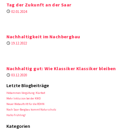
Tag der Zukunft an der Saar
Published
02.01.2024
Nachhaltigkeit im Nachbergbau
Published
19.12.2022
Nachhaltig gut: Wie Klassiker Klassiker bleiben
Published
03.12.2020
Letzte Blogbeiträge
Hebammen-Vergütung: Klartext
Mehr Inklusion bei der KWD
Neuer Webauftritt für die RDHN
Nach Saar-Bergbau kommt Naturschutz
Hallo Frühling!
Kategorien