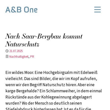
Nach Saar-Bergbau kommt
Naturschutz
Published
21.07.2025
Categories
Nachhaltigkeit
PR
Ein wildes Moor. Eine Hochgebirgsalm mit Edelweiß
vielleicht. Das sind Bilder, die wir im Kopf aufrufen,
wenn wir den Begriff Naturschutz hören. Aber eine
karge Bergehalde? Ein Schlammweiher, in dem einmal
Rückstände aus der Kohlegewinnung abgelagert
wurden? Wo der Mensch so deutlich seinen
Stiefelabdruck hinterlassen hat: Ist es da für die