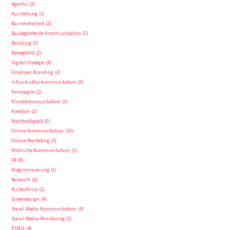
Agentur
3
Ausstellung
1
Barrierefreiheit
2
Baubegleitende Kommunikation
2
Beratung
5
Bewegtbild
2
Digitalstrategie
4
Employer Branding
3
Infrastrukturkommunikation
3
Kampagne
2
Klinikkommunikation
3
Kreation
1
Nachhaltigkeit
5
Online-Kommunikation
10
Online-Marketing
3
Politische Kommunikation
1
PR
8
Programmierung
1
Research
2
Risiko/Krise
2
Screendesign
4
Social-Media-Kommunikation
4
Social-Media-Monitoring
2
TYPO3
4