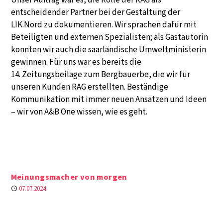
Unser Auftrag war es, die Rolle der RAG als
entscheidender Partner bei der Gestaltung der
LIK.Nord zu dokumentieren. Wir sprachen dafür mit
Beteiligten und externen Spezialisten; als Gastautorin
konnten wir auch die saarländische Umweltministerin
gewinnen. Für uns war es bereits die
14. Zeitungsbeilage zum Bergbauerbe, die wir für
unseren Kunden RAG erstellten. Beständige
Kommunikation mit immer neuen Ansätzen und Ideen
– wir von A&B One wissen, wie es geht.
Meinungsmacher von morgen
Published
07.07.2024