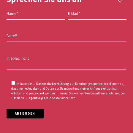
Name
*
E-Mail
*
Betreff
Ihre Nachricht
Ich habe die
Datenschutzerklärung
zur Kenntnis genommen. Ich stimme zu,
dass meine Angaben und Daten zur Beantwortung meiner Anfrage elektronisch
erhoben und gespeichert werden. Hinweis: Sie können Ihre Einwilligung jederzeit per
E-Mail an
agentur@a-b-one.de
widerrufen.
ABSENDEN