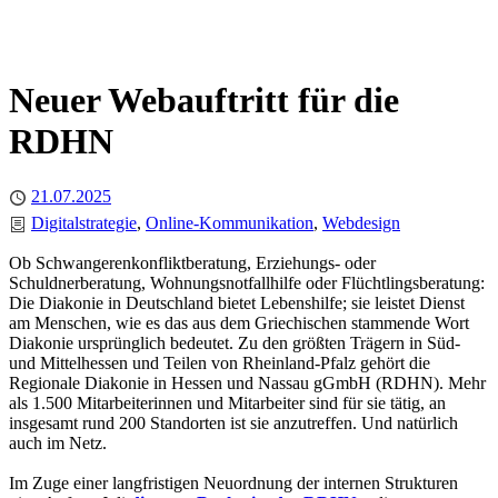
Neuer Webauftritt für die
RDHN
Published
21.07.2025
Categories
Digitalstrategie
Online-Kommunikation
Webdesign
Ob Schwangerenkonfliktberatung, Erziehungs- oder
Schuldnerberatung, Wohnungsnotfallhilfe oder Flüchtlingsberatung:
Die Diakonie in Deutschland bietet Lebenshilfe; sie leistet Dienst
am Menschen, wie es das aus dem Griechischen stammende Wort
Diakonie ursprünglich bedeutet. Zu den größten Trägern in Süd-
und Mittelhessen und Teilen von Rheinland-Pfalz gehört die
Regionale Diakonie in Hessen und Nassau gGmbH (RDHN). Mehr
als 1.500 Mitarbeiterinnen und Mitarbeiter sind für sie tätig, an
insgesamt rund 200 Standorten ist sie anzutreffen. Und natürlich
auch im Netz.
Im Zuge einer langfristigen Neuordnung der internen Strukturen