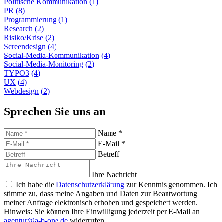
Politische Kommunikation
1
PR
8
Programmierung
1
Research
2
Risiko/Krise
2
Screendesign
4
Social-Media-Kommunikation
4
Social-Media-Monitoring
2
TYPO3
4
UX
4
Webdesign
2
Sprechen Sie uns an
Name
*
E-Mail
*
Betreff
Ihre Nachricht
Ich habe die
Datenschutzerklärung
zur Kenntnis genommen. Ich
stimme zu, dass meine Angaben und Daten zur Beantwortung
meiner Anfrage elektronisch erhoben und gespeichert werden.
Hinweis: Sie können Ihre Einwilligung jederzeit per E-Mail an
agentur@a-b-one.de
widerrufen.