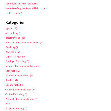
Neuer Webauftritt für die RDHN
Nach Saar-Bergbau kommt Naturschutz
Hallo Frühling!
Kategorien
Agentur
3
Ausstellung
1
Barrierefreiheit
2
Baubegleitende Kommunikation
2
Beratung
5
Bewegtbild
2
Digitalstrategie
4
Employer Branding
3
Infrastrukturkommunikation
3
Kampagne
2
Klinikkommunikation
3
Kreation
1
Nachhaltigkeit
5
Online-Kommunikation
10
Online-Marketing
3
Politische Kommunikation
1
PR
8
Programmierung
1