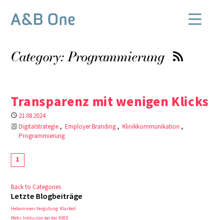
Category: Programmierung
Transparenz mit wenigen Klicks
Published
21.08.2024
Categories
Digitalstrategie
Employer Branding
Klinikkommunikation
Programmierung
1
Back to Categories
Letzte Blogbeiträge
Hebammen-Vergütung: Klartext
Mehr Inklusion bei der KWD