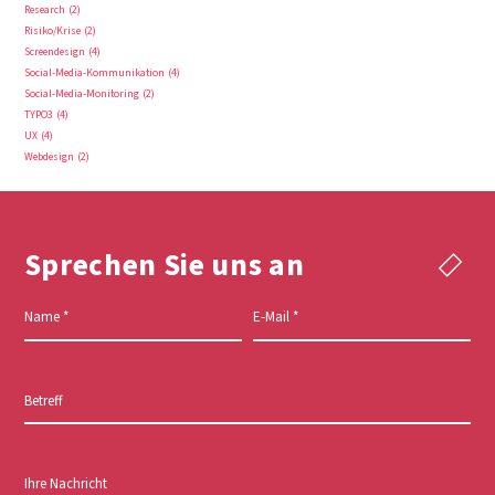
Research
2
Risiko/Krise
2
Screendesign
4
Social-Media-Kommunikation
4
Social-Media-Monitoring
2
TYPO3
4
UX
4
Webdesign
2
Sprechen Sie uns an
Name
*
E-Mail
*
Betreff
Ihre Nachricht