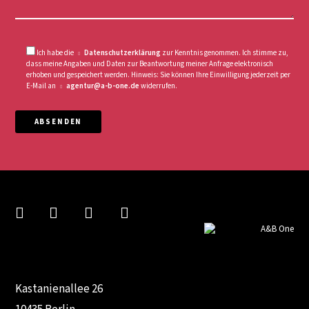
Ich habe die
Datenschutzerklärung
zur Kenntnis genommen. Ich stimme zu,
dass meine Angaben und Daten zur Beantwortung meiner Anfrage elektronisch
erhoben und gespeichert werden. Hinweis: Sie können Ihre Einwilligung jederzeit per
E-Mail an
agentur@a-b-one.de
widerrufen.
ABSENDEN
Kastanienallee 26